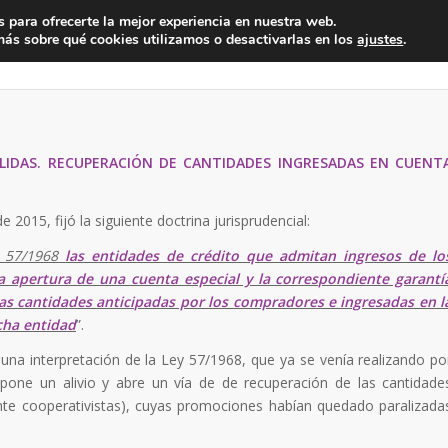
 para ofrecerte la mejor experiencia en nuestra web.
ás sobre qué cookies utilizamos o desactivarlas en los
ajustes
.
Inicio
Empresa
Servicio
LIDAS. RECUPERACIÓN DE CANTIDADES INGRESADAS EN CUENT
2015, fijó la siguiente doctrina jurisprudencial:
y 57/1968
las entidades de crédito que admitan ingresos de lo
 apertura de una cuenta especial y la correspondiente garantí
las cantidades anticipadas por los compradores e ingresadas en l
cha entidad
”.
una interpretación de la Ley 57/1968, que ya se venía realizando po
supone un alivio y abre un vía de de recuperación de las cantidade
nte cooperativistas), cuyas promociones habían quedado paralizada