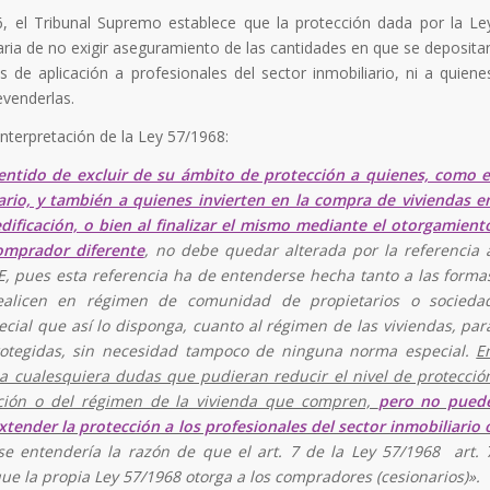
6, el Tribunal Supremo establece que la protección dada por la Le
aria de no exigir aseguramiento de las cantidades en que se deposita
 de aplicación a profesionales del sector inmobiliario, ni a quiene
evenderlas.
nterpretación de la Ley 57/1968:
sentido de excluir de su ámbito de protección a quienes, como e
iario, y también a quienes invierten en la compra de viviendas e
dificación, o bien al finalizar el mismo mediante el otorgamient
omprador diferente
, no debe quedar alterada por la referencia 
LOE, pues esta referencia ha de entenderse hecha tanto a las forma
alicen en régimen de comunidad de propietarios o socieda
cial que así lo disponga, cuanto al régimen de las viviendas, par
protegidas, sin necesidad tampoco de ninguna norma especial.
E
ina cualesquiera dudas que pudieran reducir el nivel de protecció
ción o del régimen de la vivienda que compren,
pero no pued
tender la protección a los profesionales del sector inmobiliario 
e entendería la razón de que el art. 7 de la Ley 57/1968 art. 
que la propia Ley 57/1968 otorga a los compradores (cesionarios)».