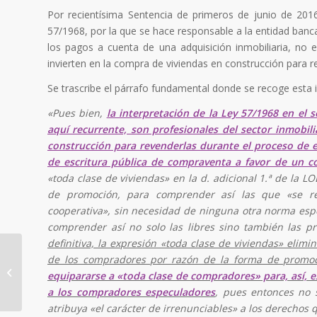
Por recientísima Sentencia de primeros de junio de 201
57/1968, por la que se hace responsable a la entidad banc
los pagos a cuenta de una adquisición inmobiliaria, no es
invierten en la compra de viviendas en construcción para r
Se trascribe el párrafo fundamental donde se recoge esta i
«Pues bien,
la interpretación de la Ley 57/1968 en el 
aquí recurrente, son profesionales del sector inmobil
construcción para revenderlas durante el proceso de e
de escritura pública de compraventa a favor de un c
«toda clase de viviendas» en la d. adicional 1.ª de la 
de promoción, para comprender así las que «se re
cooperativa», sin necesidad de ninguna otra norma espe
comprender así no solo las libres sino también las 
definitiva, la expresión «toda clase de viviendas» elim
Accidentes de Tráfico:
de los compradores por razón de la forma de promo
El Nuevo Sistema de
equipararse a «toda clase de compradores» para, así, ex
Valoración de Daños y
a los compradores especuladores
, pues entonces no s
Lesione...
atribuya «el carácter de irrenunciables» a los derechos 